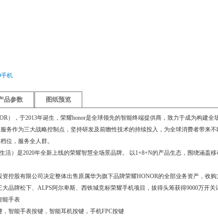
O手机
产品参数
图纸预览
NOR），于2013年诞生，荣耀honor是全球领先的智能终端提供商，致力于成为构
质和服务作为三大战略控制点，坚持研发及前瞻性技术的持续投入，为全球消费者带来
全档位，服务全人群。
荣耀智慧生活）是2020年全新上线的荣耀智慧全场景品牌。 以1+8+N的产品生态，围
，华为投资控股有限公司决定整体出售原属华为旗下品牌荣耀HONOR的全部业务资产，
本三大品牌松下、ALPS阿尔卑斯、西铁城竞标荣耀手机项目，拔得头筹获得9000万开关
智能手表
键，智能手表按键，智能耳机按键，手机FPC按键